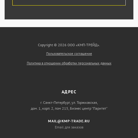
Copyright © 2026 ООО «КМП-ТРЕЙД».
Пользовательское соглашение
Политика в отношении обработки персональных данных
АДРЕС
г. Санкт-Петербург, ул. Торжковская,
дом. 1, корп. 2, пом 215, Бизнес центр “Паритет”
MAIL@KMP-TRADE.RU
Email для заказов