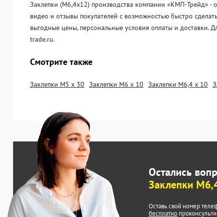
Заклепки (М6,4х12) производства компании «KМП-Трейд» - о
видео и отзывы покупателей с возможностью быстро сделать
выгодные цены, персональные условия оплаты и доставки. 
trade.ru.
Смотрите также
Заклепки М5 х 30
Заклепки М6 х 10
Заклепки М6,4 х 10
З
Остались воп
Заклепки М6,4
Оставь свой номер теле
бесплатно
проконсульти