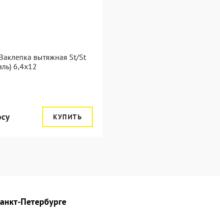
Заклепка вытяжная St/St
таль) 6,4x12
осу
КУПИТЬ
Санкт-Петербурге