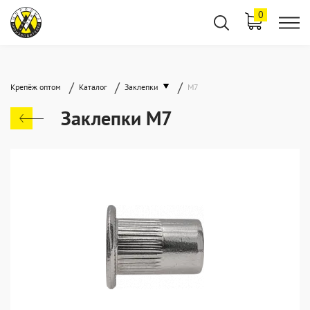
0
/
/
/
Крепёж оптом
Каталог
Заклепки
М7
Заклепки М7