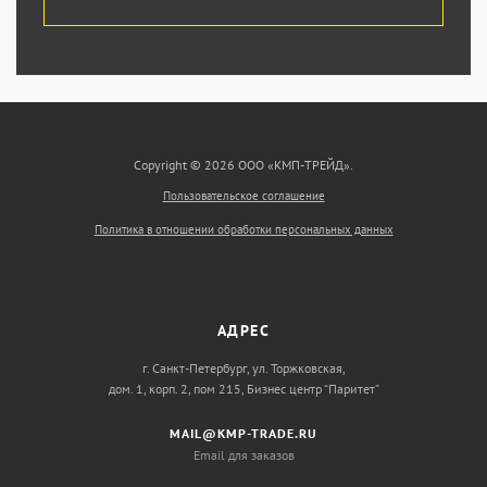
Copyright © 2026 ООО «КМП-ТРЕЙД».
Пользовательское соглашение
Политика в отношении обработки персональных данных
АДРЕС
г. Санкт-Петербург, ул. Торжковская,
дом. 1, корп. 2, пом 215, Бизнес центр “Паритет”
MAIL@KMP-TRADE.RU
Email для заказов