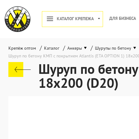
ДЛЯ БИЗНЕСА
КАТАЛОГ КРЕПЕЖА
/
/
/
Крепёж оптом
Каталог
Анкеры
Шурупы по бетону
Шуруп по бетону КМП с покрытием Atlantis (ETA OPTION 1) 18x20
Шуруп по бетону
18x200 (D20)