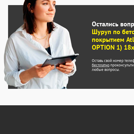
Остались воп
Шуруп по бет
покрытием Atl
OPTION 1) 18x
Оставь свой номер теле
бесплатно
проконсульти
любые вопросы.