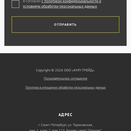
Я согласен
с политикой конфиденциальности и
условиями обработки персональных данных
ОТПРАВИТЬ
Copyright © 2026 ООО «КМП-ТРЕЙД».
Пользовательское соглашение
Политика в отношении обработки персональных данных
АДРЕС
г. Санкт-Петербург, ул. Торжковская,
дом. 1, корп. 2, пом 215, Бизнес центр “Паритет”