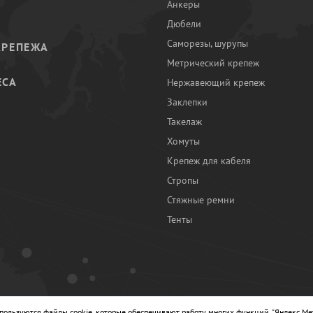
Анкеры
Дюбели
Саморезы, шурупы
КРЕПЕЖА
Метрический крепеж
ЕСА
Нержавеющий крепеж
Заклепки
И
Такелаж
Хомуты
Крепеж для кабеля
Стропы
Стяжные ремни
Тенты
Ы
спользуются файлы cookie, которые обеспечивают работу многих функций, "Яндекс.Ме