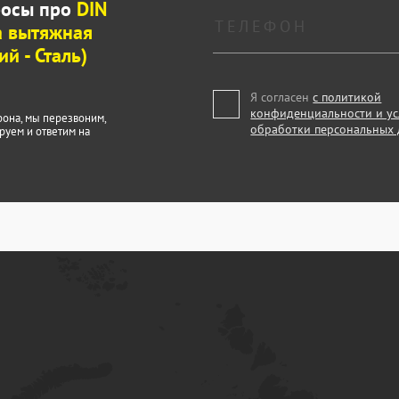
росы про
DIN
а вытяжная
й - Сталь)
Я согласен
с политикой
конфиденциальности и у
фона, мы перезвоним,
обработки персональных
руем и ответим на