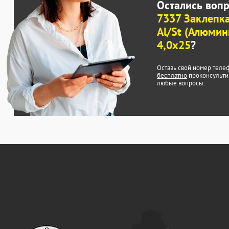
Остались воп
7337 Заклепк
Al/St (Алюмини
4,0x25
?
Оставь свой номер теле
бесплатно
проконсульти
любые вопросы.