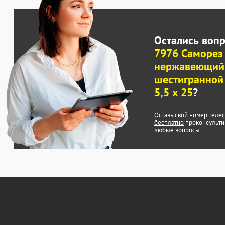
Остались воп
7976 Саморез
нержавеющий
шестигранной
5,5 x 25
?
Оставь свой номер теле
бесплатно
проконсульти
любые вопросы.