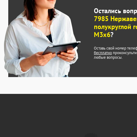
Остались воп
7985 Нержаве
полукруглой 
М3х6
?
Оставь свой номер теле
бесплатно
проконсульти
любые вопросы.