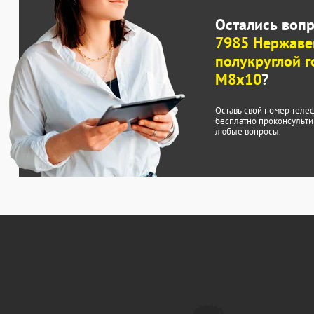
Остались воп
7985 Нержаве
полукруглой 
М8х10
?
Оставь свой номер теле
бесплатно
проконсульти
любые вопросы.