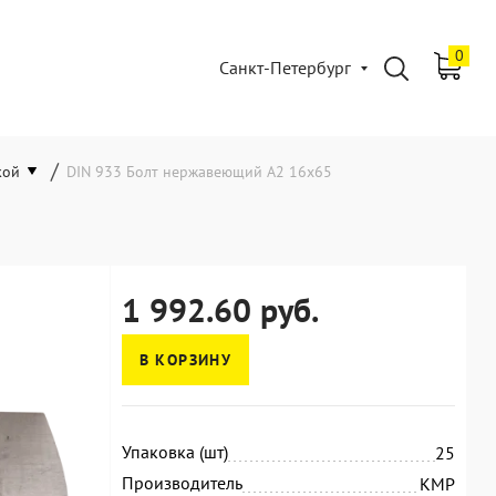
0
Санкт-Петербург
/
кой
DIN 933 Болт нержавеющий А2 16х65
1 992.60 руб.
В КОРЗИНУ
Упаковка (шт)
25
Производитель
KMP