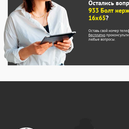
Остались воп
933 Болт нер
16х65
?
Оставь свой номер теле
бесплатно
проконсульти
любые вопросы.