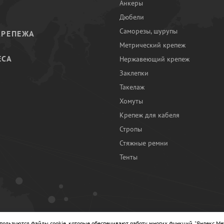
Анкеры
Дюбели
Саморезы, шурупы
КРЕПЕЖА
Метрический крепеж
ЕСА
Нержавеющий крепеж
Заклепки
И
Такелаж
Хомуты
Крепеж для кабеля
Стропы
Стяжные ремни
Тенты
Ы
спользуются файлы cookie, которые обеспечивают работу многих функций, "Яндекс.Ме