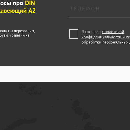
росы про
DIN
жавеющий А2
фона, мы перезвоним,
Я согласен
с политикой
руем и ответим на
конфиденциальности и у
обработки персональных