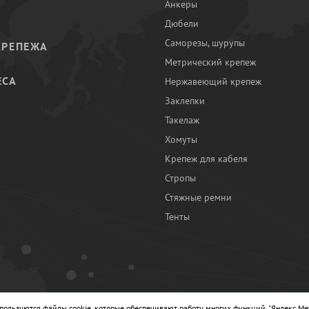
Анкеры
Дюбели
Саморезы, шурупы
КРЕПЕЖА
Метрический крепеж
ЕСА
Нержавеющий крепеж
Заклепки
И
Такелаж
Хомуты
Крепеж для кабеля
Стропы
Стяжные ремни
Тенты
Ы
спользуются файлы cookie, которые обеспечивают работу многих функций, "Яндекс.Ме