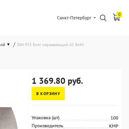
0
Санкт-Петербург
/
кой
DIN 933 Болт нержавеющий А2 8х45
1 369.80 руб.
В КОРЗИНУ
Упаковка (шт)
100
Производитель
KMP