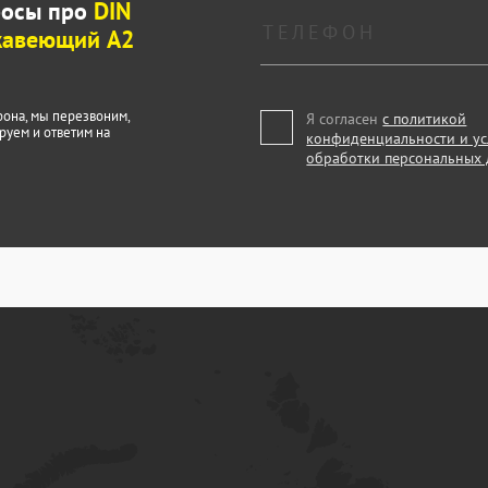
росы про
DIN
жавеющий А2
фона, мы перезвоним,
Я согласен
с политикой
руем и ответим на
конфиденциальности и у
обработки персональных