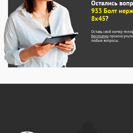
Остались воп
933 Болт нер
8х45
?
Оставь свой номер теле
бесплатно
проконсульти
любые вопросы.