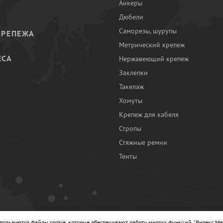
Анкеры
Дюбели
Саморезы, шурупы
КРЕПЕЖА
Метрический крепеж
ЕСА
Нержавеющий крепеж
Заклепки
И
Такелаж
Хомуты
Крепеж для кабеля
Стропы
Стяжные ремни
Тенты
Ы
спользуются файлы cookie, которые обеспечивают работу многих функций, "Яндекс.Ме