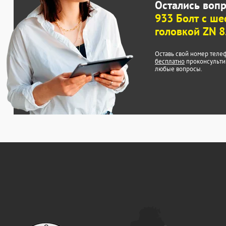
Остались воп
933 Болт с ше
головкой ZN 8
Оставь свой номер теле
бесплатно
проконсульти
любые вопросы.