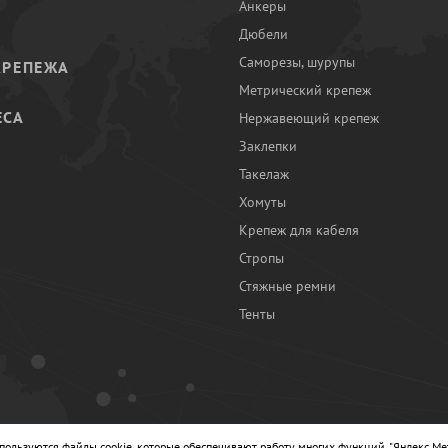
Анкеры
Дюбели
Саморезы, шурупы
КРЕПЕЖА
Метрический крепеж
ЕСА
Нержавеющий крепеж
Заклепки
И
Такелаж
Хомуты
Крепеж для кабеля
Стропы
Стяжные ремни
Тенты
Ы
спользуются файлы cookie, которые обеспечивают работу многих функций, "Яндекс.Ме