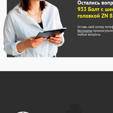
Остались воп
933 Болт с ше
головкой ZN 8
Оставь свой номер теле
бесплатно
проконсульти
любые вопросы.