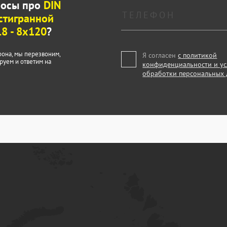
росы про
DIN
стигранной
.8 - 8x120
?
фона, мы перезвоним,
Я согласен
с политикой
руем и ответим на
конфиденциальности и у
обработки персональных