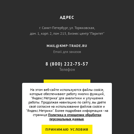
АДРЕС
г. Санкт-Петербург, ул. Торжковская,
дом. 1, корп. 2, пом 215, Бизнес центр “Паритет”
MAIL@KMP-TRADE.RU
Email для заказов
8 (800) 222-75-57
Телефон
ОБРАТНЫЙ ЗВОНОК
На этом веб-сайте используются файлы cookie,
которые обеспечивают работу многих функций,
"Яндекс.Метрика" для аналитики и улучшения
работы. Продолжая навигацию по сайту, вы даёте
своё согласие на использование файлов cookie и
"Яндекс.Метрики". Более подробная информация - на
странице
Политика в отношении обработки
персональных данных
.
ПРИНИМАЮ УСЛОВИЯ