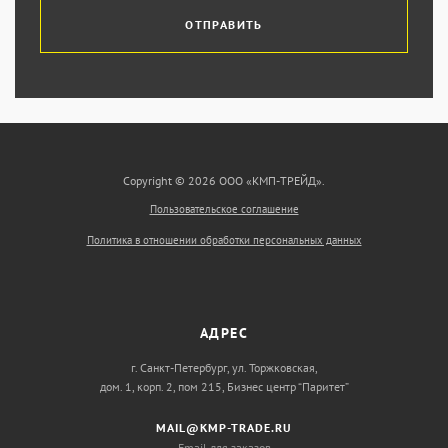
ОТПРАВИТЬ
Copyright © 2026 ООО «КМП-ТРЕЙД».
Пользовательское соглашение
Политика в отношении обработки персональных данных
АДРЕС
г. Санкт-Петербург, ул. Торжковская,
дом. 1, корп. 2, пом 215, Бизнес центр “Паритет”
MAIL@KMP-TRADE.RU
Email для заказов