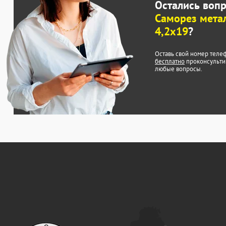
Остались воп
Саморез мета
4,2x19
?
Оставь свой номер теле
бесплатно
проконсульти
любые вопросы.