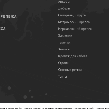
Анкеры
Дюбели
Саморезы, шурупы
КРЕПЕЖА
Метрический крепеж
ЕСА
Нержавеющий крепеж
Заклепки
И
Такелаж
Хомуты
Крепеж для кабеля
Стропы
Стяжные ремни
Тенты
Ы
спользуются файлы cookie, которые обеспечивают работу многих функций, "Яндекс.Ме