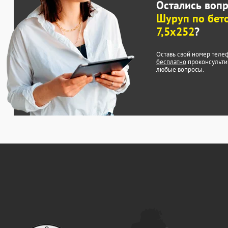
Остались воп
Шуруп по бето
7,5x252
?
Оставь свой номер теле
бесплатно
проконсульти
любые вопросы.