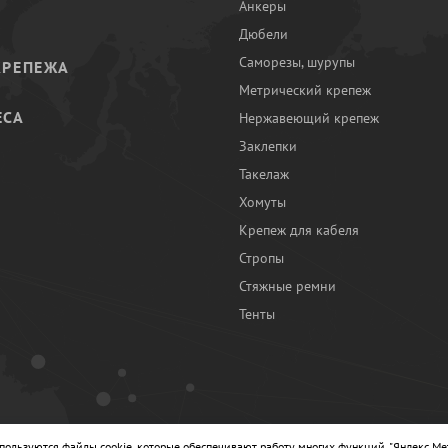
Анкеры
Дюбели
Саморезы, шурупы
КРЕПЕЖА
Метрический крепеж
ЕСА
Нержавеющий крепеж
Заклепки
И
Такелаж
Хомуты
Крепеж для кабеля
Стропы
Стяжные ремни
Тенты
Ы
спользуются файлы cookie, которые обеспечивают работу многих функций, "Яндекс.Ме