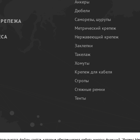
Анкеры
Дюбели
Саморезы, шурупы
КРЕПЕЖА
Метрический крепеж
ЕСА
Нержавеющий крепеж
Заклепки
И
Такелаж
Хомуты
Крепеж для кабеля
Стропы
Стяжные ремни
Тенты
Ы
спользуются файлы cookie, которые обеспечивают работу многих функций, "Яндекс.Ме