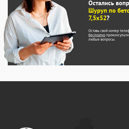
Остались воп
Шуруп по бето
7,5x52
?
Оставь свой номер теле
бесплатно
проконсульти
любые вопросы.