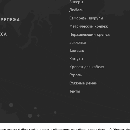
Анкеры
Дюбели
Саморезы, шурупы
КРЕПЕЖА
Метрический крепеж
ЕСА
Нержавеющий крепеж
Заклепки
И
Такелаж
Хомуты
Крепеж для кабеля
Стропы
Стяжные ремни
Тенты
Ы
спользуются файлы cookie, которые обеспечивают работу многих функций, "Яндекс.Ме