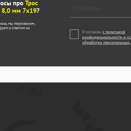
росы про
Трос
8,0 мм 7x19
?
фона, мы перезвоним,
руем и ответим на
Я согласен
с политикой
конфиденциальности и у
обработки персональных