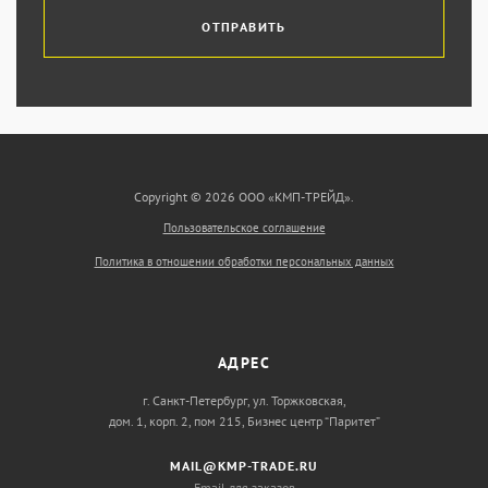
ОТПРАВИТЬ
Copyright © 2026 ООО «КМП-ТРЕЙД».
Пользовательское соглашение
Политика в отношении обработки персональных данных
АДРЕС
г. Санкт-Петербург, ул. Торжковская,
дом. 1, корп. 2, пом 215, Бизнес центр “Паритет”
MAIL@KMP-TRADE.RU
Email для заказов