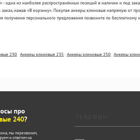
- одна из наиболее распространённых позиций в наличии и под заказ
 заказ, нажав «В корзину». Покупая анкеры клиновые напрямую от пр
Для получения персонального предложения позвоните по бесплатному 
овые 230
Анкеры клиновые 235
Анкеры клиновые 250
Анкеры клин
росы про
вые 240
?
фона, мы перезвоним,
руем и ответим на