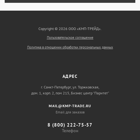
Copyright © 2026 ООО «КМП-ТРЕЙД».
Пользовательское соглашение
Политика в отношении обработки персональных данных
АДРЕС
г. Санкт-Петербург, ул. Торжковская,
дом. 1, корп. 2, пом 215, Бизнес центр “Паритет”
MAIL@KMP-TRADE.RU
Email для заказов
8 (800) 222-75-57
Телефон