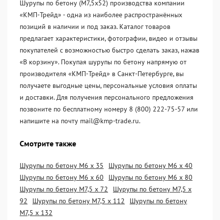
Шурупы по бетону (М7,5х52) производства компании
«KМП-Трейд» - одна из наиболее распространённых
позиций в наличии и под заказ. Каталог товаров
предлагает характеристики, фотографии, видео и отзывы
покупателей с возможностью быстро сделать заказ, нажав
«В корзину». Покупая шурупы по бетону напрямую от
производителя «KМП-Трейд» в Санкт-Петербурге, вы
получаете выгодные цены, персональные условия оплаты
и доставки. Для получения персонального предложения
позвоните по бесплатному номеру 8 (800) 222-75-57 или
напишите на почту mail@kmp-trade.ru.
Смотрите также
Шурупы по бетону М6 х 35
Шурупы по бетону М6 х 40
Шурупы по бетону М6 х 60
Шурупы по бетону М6 х 80
Шурупы по бетону М7,5 х 72
Шурупы по бетону М7,5 х
92
Шурупы по бетону М7,5 х 112
Шурупы по бетону
М7,5 х 132