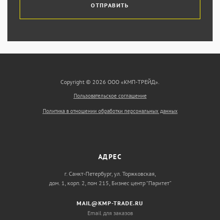
ОТПРАВИТЬ
Copyright © 2026 ООО «КМП-ТРЕЙД».
Пользовательское соглашение
Политика в отношении обработки персональных данных
АДРЕС
г. Санкт-Петербург, ул. Торжковская,
дом. 1, корп. 2, пом 215, Бизнес центр “Паритет”
MAIL@KMP-TRADE.RU
Email для заказов