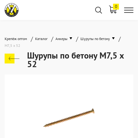
0
/
/
/
/
Крепёж оптом
Каталог
Анкеры
Шурупы по бетону
М7,5 х 52
Шурупы по бетону М7,5 х
52