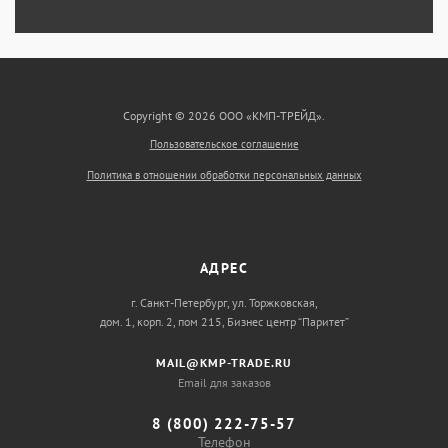
Copyright © 2026 ООО «КМП-ТРЕЙД».
Пользовательское соглашение
Политика в отношении обработки персональных данных
АДРЕС
г. Санкт-Петербург, ул. Торжковская,
дом. 1, корп. 2, пом 215, Бизнес центр “Паритет”
MAIL@KMP-TRADE.RU
Email для заказов
8 (800) 222-75-57
Телефон