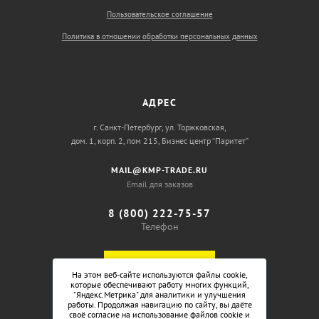
Пользовательское соглашение
Политика в отношении обработки персональных данных
АДРЕС
г. Санкт-Петербург, ул. Торжковская,
дом. 1, корп. 2, пом 215, Бизнес центр “Паритет”
MAIL@KMP-TRADE.RU
Email для заказов
8 (800) 222-75-57
Телефон
ОБРАТНЫЙ ЗВОНОК
На этом веб-сайте используются файлы cookie,
которые обеспечивают работу многих функций,
"Яндекс.Метрика" для аналитики и улучшения
работы. Продолжая навигацию по сайту, вы даёте
своё согласие на использование файлов cookie и