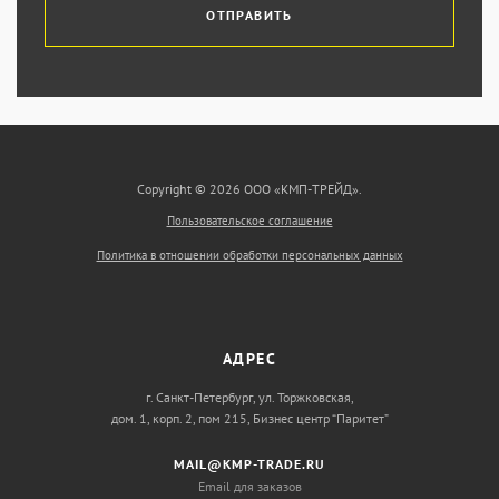
ОТПРАВИТЬ
Copyright © 2026 ООО «КМП-ТРЕЙД».
Пользовательское соглашение
Политика в отношении обработки персональных данных
АДРЕС
г. Санкт-Петербург, ул. Торжковская,
дом. 1, корп. 2, пом 215, Бизнес центр “Паритет”
MAIL@KMP-TRADE.RU
Email для заказов