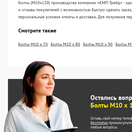
Болты (М10х120) производства компании «KМП-Трейд» - одна
и отзывы покупателей с возможностью быстро сделать заказ
персональные условия оплаты и доставки. Для получения пе
Смотрите также
Болты М10 х 70
Болты М10 х 80
Болты М10 х 90
Болты М
Остались воп
Болты М10 х 
Оставь свой номер теле
бесплатно
проконсульти
любые вопросы.