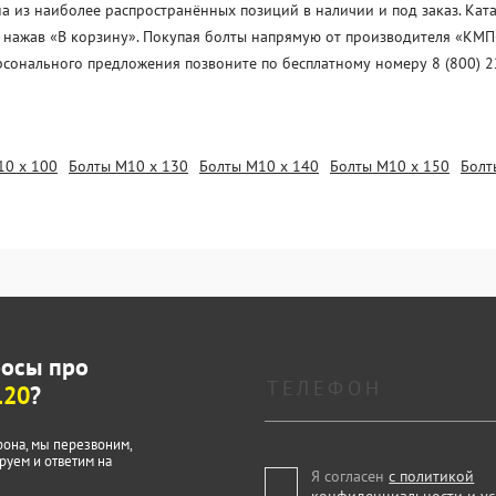
 из наиболее распространённых позиций в наличии и под заказ. Ката
, нажав «В корзину». Покупая болты напрямую от производителя «KМП-
рсонального предложения позвоните по бесплатному номеру 8 (800) 2
10 х 100
Болты М10 х 130
Болты М10 х 140
Болты М10 х 150
Болт
росы про
120
?
фона, мы перезвоним,
руем и ответим на
Я согласен
с политикой