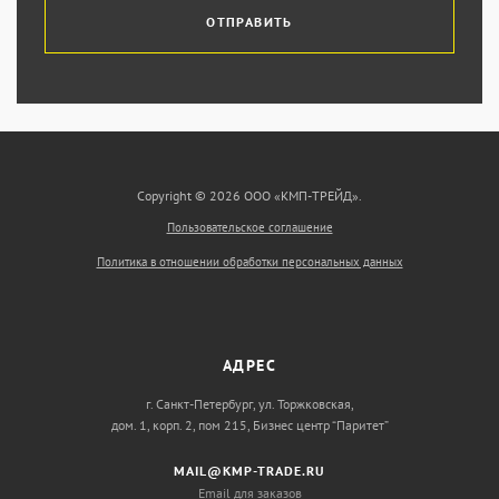
ОТПРАВИТЬ
Copyright © 2026 ООО «КМП-ТРЕЙД».
Пользовательское соглашение
Политика в отношении обработки персональных данных
АДРЕС
г. Санкт-Петербург, ул. Торжковская,
дом. 1, корп. 2, пом 215, Бизнес центр “Паритет”
MAIL@KMP-TRADE.RU
Email для заказов