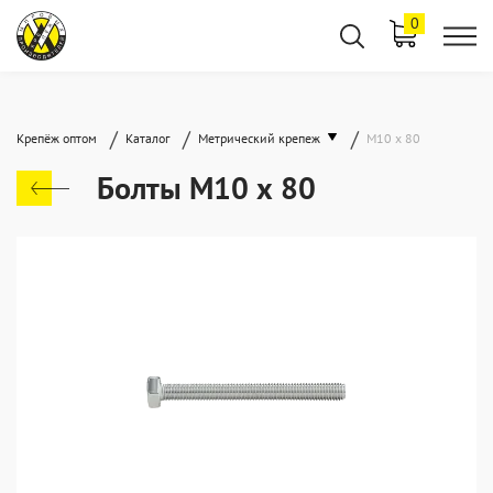
0
/
/
/
Крепёж оптом
Каталог
Метрический крепеж
М10 х 80
Болты М10 х 80