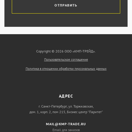
ОТПРАВИТЬ
Copyright © 2026 ООО «КМП-ТРЕЙД».
Пользовательское соглашение
Политика в отношении обработки персональных данных
АДРЕС
г. Санкт-Петербург, ул. Торжковская,
дом. 1, корп. 2, пом 215, Бизнес центр “Паритет”
MAIL@KMP-TRADE.RU
Email для заказов