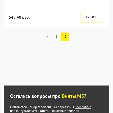
545.40 руб.
КУПИТЬ
<
1
2
Остались вопросы про
Винты М5
?
Оставь свой номер телефона, мы перезвоним,
бесплатно
проконсультируем и ответим на любые вопросы.