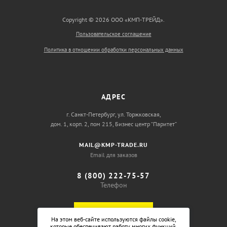
Copyright © 2026 ООО «КМП-ТРЕЙД».
Пользовательское соглашение
Политика в отношении обработки персональных данных
АДРЕС
г. Санкт-Петербург, ул. Торжковская,
дом. 1, корп. 2, пом 215, Бизнес центр “Паритет”
MAIL@KMP-TRADE.RU
Email для заказов
8 (800) 222-75-57
Телефон
ОБРАТНЫЙ ЗВОНОК
На этом веб-сайте используются файлы cookie,
которые обеспечивают работу многих функций,