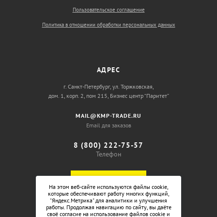
Пользовательское соглашение
Политика в отношении обработки персональных данных
АДРЕС
г. Санкт-Петербург, ул. Торжковская,
дом. 1, корп. 2, пом 215, Бизнес центр “Паритет”
MAIL@KMP-TRADE.RU
Email для заказов
8 (800) 222-75-57
Телефон
ОБРАТНЫЙ ЗВОНОК
На этом веб-сайте используются файлы cookie,
которые обеспечивают работу многих функций,
"Яндекс.Метрика" для аналитики и улучшения
работы. Продолжая навигацию по сайту, вы даёте
своё согласие на использование файлов cookie и