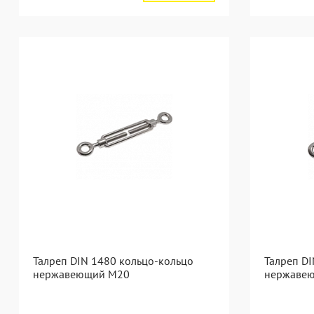
Талреп DIN 1480 кольцо-кольцо
Талреп D
нержавеющий М20
нержаве