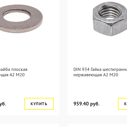
шайба плоская
DIN 934 Гайка шестигранн
щая А2 М20
нержавеющая А2 М20
уб.
959.40 руб.
КУПИТЬ
К