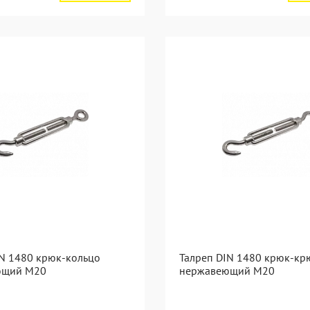
IN 1480 крюк-кольцо
Талреп DIN 1480 крюк-кр
ющий М20
нержавеющий М20