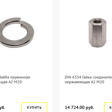
Шайба пружинная
DIN 6334 Гайка соедините
щая А2 М20
нержавеющая А2 М20
уб.
14 724.00 руб.
КУПИТЬ
К