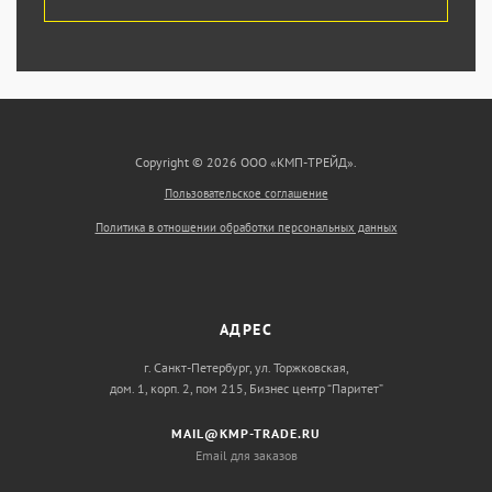
Copyright © 2026 ООО «КМП-ТРЕЙД».
Пользовательское соглашение
Политика в отношении обработки персональных данных
АДРЕС
г. Санкт-Петербург, ул. Торжковская,
дом. 1, корп. 2, пом 215, Бизнес центр “Паритет”
MAIL@KMP-TRADE.RU
Email для заказов