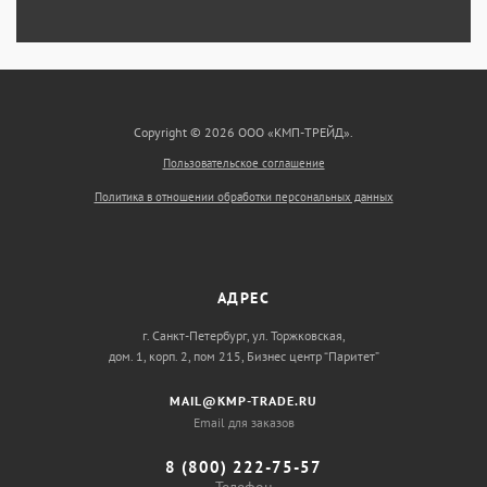
Copyright © 2026 ООО «КМП-ТРЕЙД».
Пользовательское соглашение
Политика в отношении обработки персональных данных
АДРЕС
г. Санкт-Петербург, ул. Торжковская,
дом. 1, корп. 2, пом 215, Бизнес центр “Паритет”
MAIL@KMP-TRADE.RU
Email для заказов
8 (800) 222-75-57