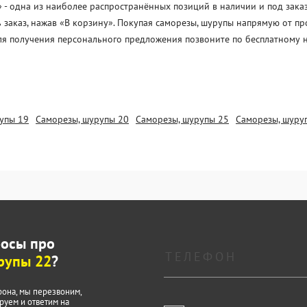
- одна из наиболее распространённых позиций в наличии и под заказ.
 заказ, нажав «В корзину». Покупая саморезы, шурупы напрямую от п
Для получения персонального предложения позвоните по бесплатному 
упы 19
Саморезы, шурупы 20
Саморезы, шурупы 25
Саморезы, шуру
росы про
рупы 22
?
фона, мы перезвоним,
руем и ответим на