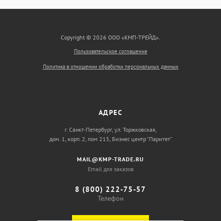
Copyright © 2026 ООО «КМП-ТРЕЙД».
Пользовательское соглашение
Политика в отношении обработки персональных данных
АДРЕС
г. Санкт-Петербург, ул. Торжковская,
дом. 1, корп. 2, пом 215, Бизнес центр “Паритет”
MAIL@KMP-TRADE.RU
Email для заказов
8 (800) 222-75-57
Телефон