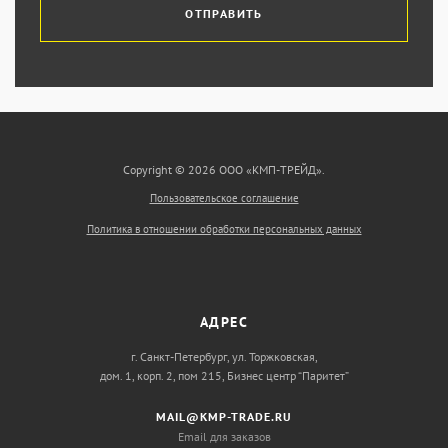
ОТПРАВИТЬ
Copyright © 2026 ООО «КМП-ТРЕЙД».
Пользовательское соглашение
Политика в отношении обработки персональных данных
АДРЕС
г. Санкт-Петербург, ул. Торжковская,
дом. 1, корп. 2, пом 215, Бизнес центр “Паритет”
MAIL@KMP-TRADE.RU
Email для заказов