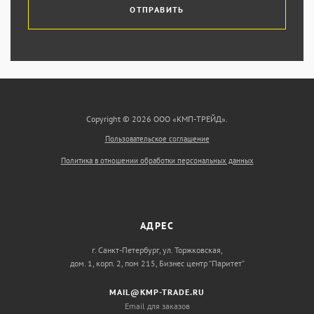
ОТПРАВИТЬ
Copyright © 2026 ООО «КМП-ТРЕЙД».
Пользовательское соглашение
Политика в отношении обработки персональных данных
АДРЕС
г. Санкт-Петербург, ул. Торжковская,
дом. 1, корп. 2, пом 215, Бизнес центр “Паритет”
MAIL@KMP-TRADE.RU
Email для заказов