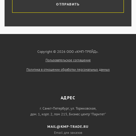
ОТПРАВИТЬ
Copyright © 2026 ООО «КМП-ТРЕЙД».
Пользовательское соглашение
Политика в отношении обработки персональных данных
АДРЕС
г. Санкт-Петербург, ул. Торжковская,
дом. 1, корп. 2, пом 215, Бизнес центр “Паритет”
MAIL@KMP-TRADE.RU
Email для заказов