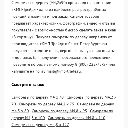
Саморезы по дереву (М4,2х90) производства компании
«KМП-Трейд» - одна из наиболее распространённых
позиций в наличии и под заказ. Каталог товаров
предлагает характеристики, фотографии, видео и отзывы
покупателей с возможностью быстро сделать заказ, нажав
«В корзину». Покупая саморезы по дереву напрямую от
производителя «KМП-Трейд» в Санкт-Петербурге, вы
получаете выгодные цены, персональные условия оплаты
и доставки. Для получения персонального предложения
позвоните по бесплатному номеру 8 (800) 222-75-57 или
напишите на почту mail@kmp-trade.ru.
Смотрите также
Саморезы по дереву М4 х 70
Саморезы по дереву М4,2 х
70
Саморезы по дереву М4,2 х 75
Саморезы по дереву
М4,5 х 80
Саморезы по дереву М4,8 х 95
Саморезы по
дереву М4,8 х 100
Саморезы по дереву М4,8 х 110
Саморезы по дереву М4,8 х 127