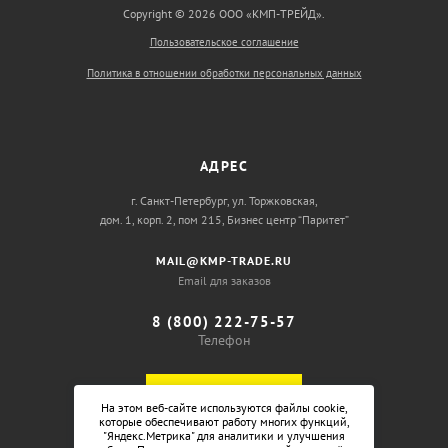
Copyright © 2026 ООО «КМП-ТРЕЙД».
Пользовательское соглашение
Политика в отношении обработки персональных данных
АДРЕС
г. Санкт-Петербург, ул. Торжковская,
дом. 1, корп. 2, пом 215, Бизнес центр “Паритет”
MAIL@KMP-TRADE.RU
Email для заказов
8 (800) 222-75-57
Телефон
ОБРАТНЫЙ ЗВОНОК
На этом веб-сайте используются файлы cookie,
которые обеспечивают работу многих функций,
"Яндекс.Метрика" для аналитики и улучшения