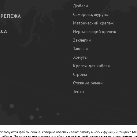
Дюбели
Саморезы, шурупы
КРЕПЕЖА
Метрический крепеж
ЕСА
Нержавеющий крепеж
Заклепки
И
Такелаж
Хомуты
Крепеж для кабеля
Стропы
Стяжные ремни
Тенты
Ы
спользуются файлы cookie, которые обеспечивают работу многих функций, "Яндекс.Ме
работы. Продолжая навигацию по сайту, вы даёте своё согласие на использование фа