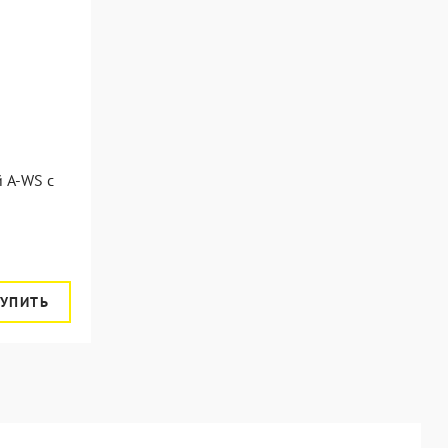
 A-WS с
УПИТЬ