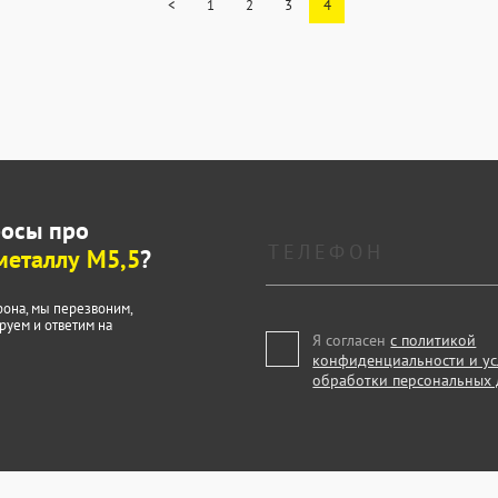
<
1
2
3
4
росы про
металлу М5,5
?
фона, мы перезвоним,
руем и ответим на
Я согласен
с политикой
конфиденциальности и у
обработки персональных