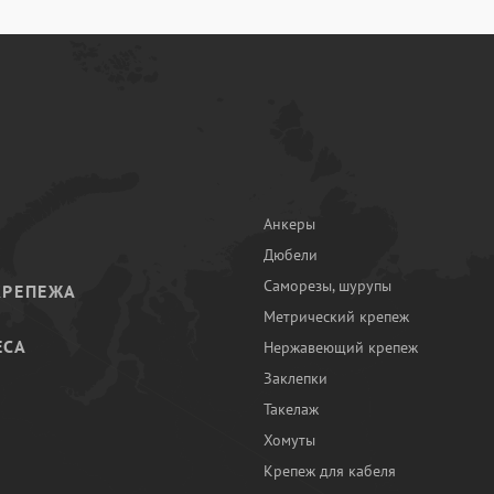
Анкеры
Дюбели
Саморезы, шурупы
КРЕПЕЖА
Метрический крепеж
ЕСА
Нержавеющий крепеж
Заклепки
И
Такелаж
Хомуты
Крепеж для кабеля