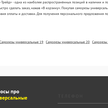
рейд» - одна из наиболее распространённых позиций в наличии и под
ыстро сделать заказ, нажав «В корзину». Покупая саморезы универса
овия оплаты и доставки. Для получения персонального предложения п
Саморезы универсальные 19
Саморезы универсальные 20
Саморезы 
росы про
версальные