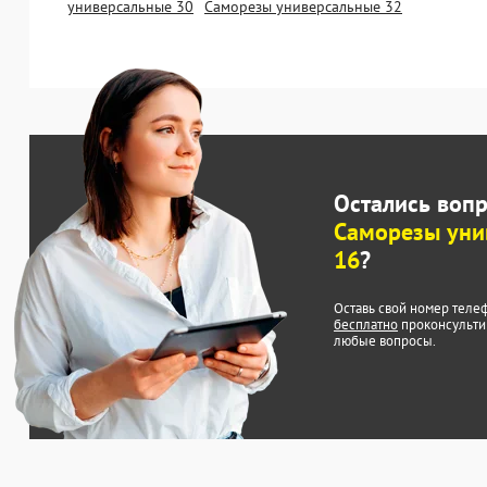
универсальные 30
Саморезы универсальные 32
Остались воп
Саморезы уни
16
?
Оставь свой номер теле
бесплатно
проконсульти
любые вопросы.