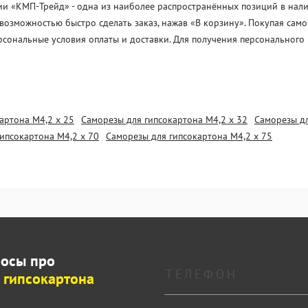
и «KМП-Трейд» - одна из наиболее распространённых позиций в налич
 возможностью быстро сделать заказ, нажав «В корзину». Покупая са
ерсональные условия оплаты и доставки. Для получения персонального
артона М4,2 х 25
Саморезы для гипсокартона М4,2 х 32
Саморезы дл
ипсокартона М4,2 х 70
Саморезы для гипсокартона М4,2 х 75
росы про
 гипсокартона