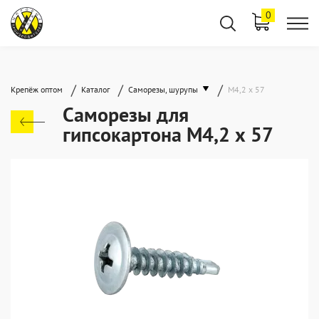
0
/
/
/
Крепёж оптом
Каталог
Саморезы, шурупы
М4,2 х 57
Саморезы для
гипсокартона М4,2 х 57