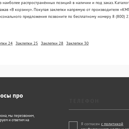
з наиболее распространённых позиций в наличии и под заказ. Каталог
нажав «В корзину». Покупая заклепки напрямую от производителя «KМП
рсонального предложения позвоните по бесплатному номеру 8 (800) 2
епки 24
Заклепки 25
Заклепки 28
Заклепки 30
росы про
фона, мы перезвоним,
руем и ответим на
Я согласен
с политикой