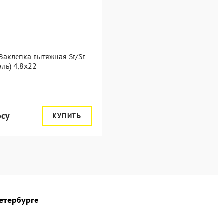
Заклепка вытяжная St/St
таль) 4,8x22
осу
КУПИТЬ
Петербурге