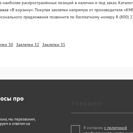
з наиболее распространённых позиций в наличии и под заказ. Каталог
нажав «В корзину». Покупая заклепки напрямую от производителя «KМП
рсонального предложения позвоните по бесплатному номеру 8 (800) 2
епки 30
Заклепки 32
Заклепки 35
росы про
фона, мы перезвоним,
руем и ответим на
Я согласен
с политикой