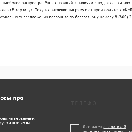
з наиболее распространённых позиций в наличии и под заказ. Каталог
нажав «В корзину». Покупая заклепки напрямую от производителя «KМП
рсонального предложения позвоните по бесплатному номеру 8 (800) 2
росы про
фона, мы перезвоним,
руем и ответим на
Я согласен
с политикой